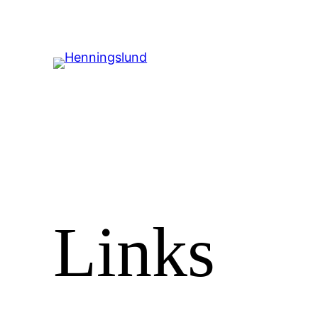
Spring
til
indhold
Links